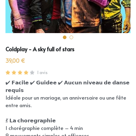
Coldplay - A sky full of stars
39,00 €
1 avis
✔️ 𝗙𝗮𝗰𝗶𝗹𝗲 ✔️ 𝗚𝘂𝗶𝗱𝗲𝗲 ✔️ 𝗔𝘂𝗰𝘂𝗻 𝗻𝗶𝘃𝗲𝗮𝘂 𝗱𝗲 𝗱𝗮𝗻𝘀𝗲
𝗿𝗲𝗾𝘂𝗶𝘀
Idéale pour un mariage, un anniversaire ou une fête
entre amis.
💃 𝗟𝗮 𝗰𝗵𝗼𝗿𝗲𝗴𝗿𝗮𝗽𝗵𝗶𝗲
1 chorégraphie complète – 4 min
9 mouvements simples et efficaces