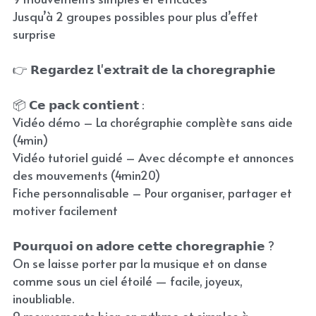
Jusqu’à 2 groupes possibles pour plus d’effet
surprise
👉 𝗥𝗲𝗴𝗮𝗿𝗱𝗲𝘇 𝗹'𝗲𝘅𝘁𝗿𝗮𝗶𝘁 𝗱𝗲 𝗹𝗮 𝗰𝗵𝗼𝗿𝗲𝗴𝗿𝗮𝗽𝗵𝗶𝗲
📦 𝗖𝗲 𝗽𝗮𝗰𝗸 𝗰𝗼𝗻𝘁𝗶𝗲𝗻𝘁 :
Vidéo démo – La chorégraphie complète sans aide
(4min)
Vidéo tutoriel guidé – Avec décompte et annonces
des mouvements (4min20)
Fiche personnalisable – Pour organiser, partager et
motiver facilement
𝗣𝗼𝘂𝗿𝗾𝘂𝗼𝗶 𝗼𝗻 𝗮𝗱𝗼𝗿𝗲 𝗰𝗲𝘁𝘁𝗲 𝗰𝗵𝗼𝗿𝗲𝗴𝗿𝗮𝗽𝗵𝗶𝗲 ?
On se laisse porter par la musique et on danse
comme sous un ciel étoilé — facile, joyeux,
inoubliable.