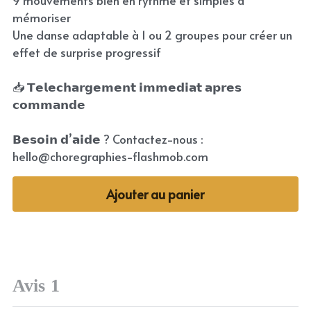
9 mouvements bien en rythme et simples à
mémoriser
Une danse adaptable à 1 ou 2 groupes pour créer un
effet de surprise progressif
📥 𝗧𝗲𝗹𝗲𝗰𝗵𝗮𝗿𝗴𝗲𝗺𝗲𝗻𝘁 𝗶𝗺𝗺𝗲𝗱𝗶𝗮𝘁 𝗮𝗽𝗿𝗲𝘀
𝗰𝗼𝗺𝗺𝗮𝗻𝗱𝗲
𝗕𝗲𝘀𝗼𝗶𝗻 𝗱’𝗮𝗶𝗱𝗲 ? Contactez-nous :
hello@choregraphies-flashmob.com
Ajouter au panier
Avis
1