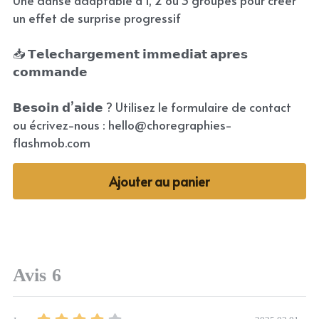
Une danse adaptable à 1, 2 ou 3 groupes pour créer
un effet de surprise progressif
📥 𝗧𝗲𝗹𝗲𝗰𝗵𝗮𝗿𝗴𝗲𝗺𝗲𝗻𝘁 𝗶𝗺𝗺𝗲𝗱𝗶𝗮𝘁 𝗮𝗽𝗿𝗲𝘀
𝗰𝗼𝗺𝗺𝗮𝗻𝗱𝗲
𝗕𝗲𝘀𝗼𝗶𝗻 𝗱’𝗮𝗶𝗱𝗲 ? Utilisez le formulaire de contact
ou écrivez-nous : hello@choregraphies-
flashmob.com
Ajouter au panier
Avis
6