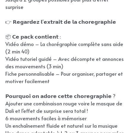
surprise
👉 𝗥𝗲𝗴𝗮𝗿𝗱𝗲𝘇 𝗹'𝗲𝘅𝘁𝗿𝗮𝗶𝘁 𝗱𝗲 𝗹𝗮 𝗰𝗵𝗼𝗿𝗲𝗴𝗿𝗮𝗽𝗵𝗶𝗲
📦 𝗖𝗲 𝗽𝗮𝗰𝗸 𝗰𝗼𝗻𝘁𝗶𝗲𝗻𝘁 :
Vidéo démo – La chorégraphie complète sans aide
(2 min 40)
Vidéo tutoriel guidé – Avec décompte et annonces
des mouvements (3 min)
Fiche personnalisable – Pour organiser, partager et
motiver facilement
𝗣𝗼𝘂𝗿𝗾𝘂𝗼𝗶 𝗼𝗻 𝗮𝗱𝗼𝗿𝗲 𝗰𝗲𝘁𝘁𝗲 𝗰𝗵𝗼𝗿𝗲𝗴𝗿𝗮𝗽𝗵𝗶𝗲 ?
Ajouter une combinaison rouge voire le masque de
Dali et l'effet de surprise sera total !
6 mouvements faciles à mémoriser
Un enchaînement fluide et naturel sur la musique