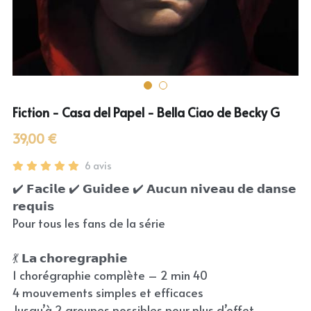
Fiction - Casa del Papel - Bella Ciao de Becky G
39,00 €
6 avis
✔️ 𝗙𝗮𝗰𝗶𝗹𝗲 ✔️ 𝗚𝘂𝗶𝗱𝗲𝗲 ✔️ 𝗔𝘂𝗰𝘂𝗻 𝗻𝗶𝘃𝗲𝗮𝘂 𝗱𝗲 𝗱𝗮𝗻𝘀𝗲
𝗿𝗲𝗾𝘂𝗶𝘀
Pour tous les fans de la série
💃 𝗟𝗮 𝗰𝗵𝗼𝗿𝗲𝗴𝗿𝗮𝗽𝗵𝗶𝗲
1 chorégraphie complète – 2 min 40
4 mouvements simples et efficaces
Jusqu’à 2 groupes possibles pour plus d’effet