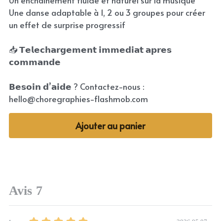
Un enchaînement fluide et naturel sur la musique
Une danse adaptable à 1, 2 ou 3 groupes pour créer
un effet de surprise progressif
📥 𝗧𝗲𝗹𝗲𝗰𝗵𝗮𝗿𝗴𝗲𝗺𝗲𝗻𝘁 𝗶𝗺𝗺𝗲𝗱𝗶𝗮𝘁 𝗮𝗽𝗿𝗲𝘀
𝗰𝗼𝗺𝗺𝗮𝗻𝗱𝗲
𝗕𝗲𝘀𝗼𝗶𝗻 𝗱’𝗮𝗶𝗱𝗲 ? Contactez-nous :
hello@choregraphies-flashmob.com
Ajouter au panier
Avis
7