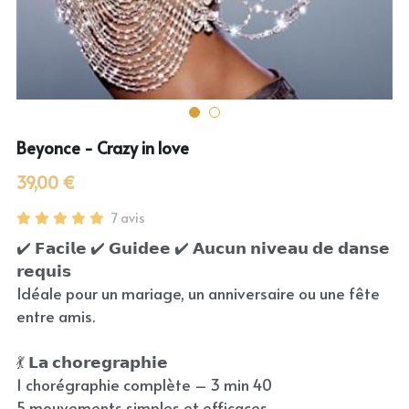
Beyonce - Crazy in love
39,00 €
7 avis
✔️ 𝗙𝗮𝗰𝗶𝗹𝗲 ✔️ 𝗚𝘂𝗶𝗱𝗲𝗲 ✔️ 𝗔𝘂𝗰𝘂𝗻 𝗻𝗶𝘃𝗲𝗮𝘂 𝗱𝗲 𝗱𝗮𝗻𝘀𝗲
𝗿𝗲𝗾𝘂𝗶𝘀
Idéale pour un mariage, un anniversaire ou une fête
entre amis.
💃 𝗟𝗮 𝗰𝗵𝗼𝗿𝗲𝗴𝗿𝗮𝗽𝗵𝗶𝗲
1 chorégraphie complète – 3 min 40
5 mouvements simples et efficaces