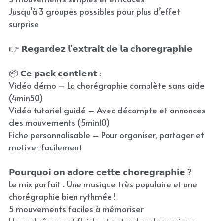
Jusqu’à 3 groupes possibles pour plus d’effet
surprise
👉 𝗥𝗲𝗴𝗮𝗿𝗱𝗲𝘇 𝗹'𝗲𝘅𝘁𝗿𝗮𝗶𝘁 𝗱𝗲 𝗹𝗮 𝗰𝗵𝗼𝗿𝗲𝗴𝗿𝗮𝗽𝗵𝗶𝗲
📦 𝗖𝗲 𝗽𝗮𝗰𝗸 𝗰𝗼𝗻𝘁𝗶𝗲𝗻𝘁 :
Vidéo démo – La chorégraphie complète sans aide
(4min50)
Vidéo tutoriel guidé – Avec décompte et annonces
des mouvements (5min10)
Fiche personnalisable – Pour organiser, partager et
motiver facilement
𝗣𝗼𝘂𝗿𝗾𝘂𝗼𝗶 𝗼𝗻 𝗮𝗱𝗼𝗿𝗲 𝗰𝗲𝘁𝘁𝗲 𝗰𝗵𝗼𝗿𝗲𝗴𝗿𝗮𝗽𝗵𝗶𝗲 ?
Le mix parfait : Une musique très populaire et une
chorégraphie bien rythmée !
5 mouvements faciles à mémoriser