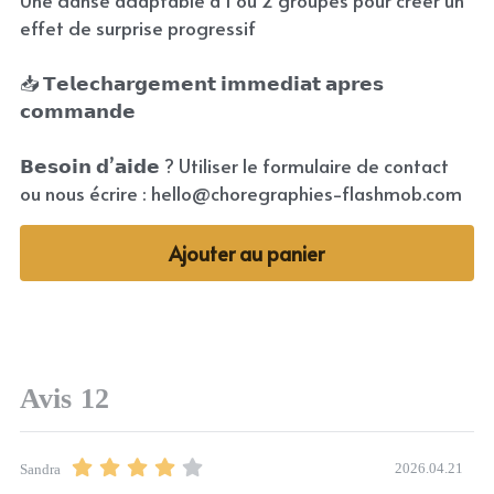
Une danse adaptable à 1 ou 2 groupes pour créer un
effet de surprise progressif
📥 𝗧𝗲𝗹𝗲𝗰𝗵𝗮𝗿𝗴𝗲𝗺𝗲𝗻𝘁 𝗶𝗺𝗺𝗲𝗱𝗶𝗮𝘁 𝗮𝗽𝗿𝗲𝘀
𝗰𝗼𝗺𝗺𝗮𝗻𝗱𝗲
𝗕𝗲𝘀𝗼𝗶𝗻 𝗱’𝗮𝗶𝗱𝗲 ? Utiliser le formulaire de contact
ou nous écrire : hello@choregraphies-flashmob.com
Ajouter au panier
Avis
12
2026.04.21
Sandra