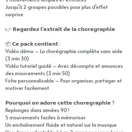
Jusqu’à 2 groupes possibles pour plus d’effet
surprise
👉 𝗥𝗲𝗴𝗮𝗿𝗱𝗲𝘇 𝗹'𝗲𝘅𝘁𝗿𝗮𝗶𝘁 𝗱𝗲 𝗹𝗮 𝗰𝗵𝗼𝗿𝗲𝗴𝗿𝗮𝗽𝗵𝗶𝗲
📦 𝗖𝗲 𝗽𝗮𝗰𝗸 𝗰𝗼𝗻𝘁𝗶𝗲𝗻𝘁 :
Vidéo démo – La chorégraphie complète sans aide
(3 min 30)
Vidéo tutoriel guidé – Avec décompte et annonces
des mouvements (3 min 50)
Fiche personnalisable – Pour organiser, partager et
motiver facilement
𝗣𝗼𝘂𝗿𝗾𝘂𝗼𝗶 𝗼𝗻 𝗮𝗱𝗼𝗿𝗲 𝗰𝗲𝘁𝘁𝗲 𝗰𝗵𝗼𝗿𝗲𝗴𝗿𝗮𝗽𝗵𝗶𝗲 ?
Replongez dans années 90 !
5 mouvements faciles à mémoriser
Un enchaînement fluide et naturel sur la musique