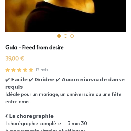
Gala - Freed from desire
39,00 €
12 avis
✔️ 𝗙𝗮𝗰𝗶𝗹𝗲 ✔️ 𝗚𝘂𝗶𝗱𝗲𝗲 ✔️ 𝗔𝘂𝗰𝘂𝗻 𝗻𝗶𝘃𝗲𝗮𝘂 𝗱𝗲 𝗱𝗮𝗻𝘀𝗲
𝗿𝗲𝗾𝘂𝗶𝘀
Idéale pour un mariage, un anniversaire ou une fête
entre amis.
💃 𝗟𝗮 𝗰𝗵𝗼𝗿𝗲𝗴𝗿𝗮𝗽𝗵𝗶𝗲
1 chorégraphie complète – 3 min 30
5 mouvements simples et efficaces