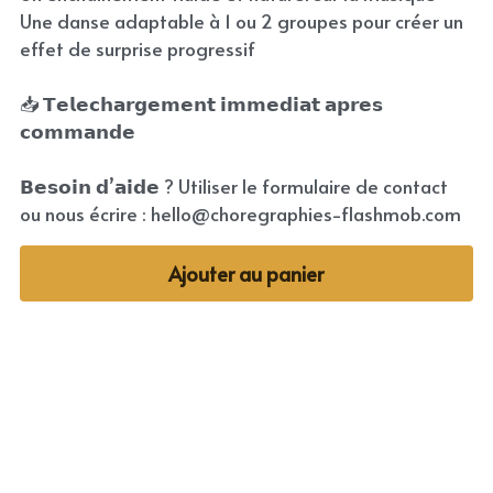
Une danse adaptable à 1 ou 2 groupes pour créer un
effet de surprise progressif
📥 𝗧𝗲𝗹𝗲𝗰𝗵𝗮𝗿𝗴𝗲𝗺𝗲𝗻𝘁 𝗶𝗺𝗺𝗲𝗱𝗶𝗮𝘁 𝗮𝗽𝗿𝗲𝘀
𝗰𝗼𝗺𝗺𝗮𝗻𝗱𝗲
𝗕𝗲𝘀𝗼𝗶𝗻 𝗱’𝗮𝗶𝗱𝗲 ? Utiliser le formulaire de contact
ou nous écrire : hello@choregraphies-flashmob.com
Ajouter au panier