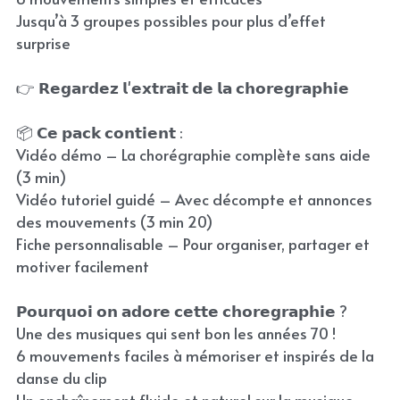
Jusqu’à 3 groupes possibles pour plus d’effet
surprise
👉 𝗥𝗲𝗴𝗮𝗿𝗱𝗲𝘇 𝗹'𝗲𝘅𝘁𝗿𝗮𝗶𝘁 𝗱𝗲 𝗹𝗮 𝗰𝗵𝗼𝗿𝗲𝗴𝗿𝗮𝗽𝗵𝗶𝗲
📦 𝗖𝗲 𝗽𝗮𝗰𝗸 𝗰𝗼𝗻𝘁𝗶𝗲𝗻𝘁 :
Vidéo démo – La chorégraphie complète sans aide
(3 min)
Vidéo tutoriel guidé – Avec décompte et annonces
des mouvements (3 min 20)
Fiche personnalisable – Pour organiser, partager et
motiver facilement
𝗣𝗼𝘂𝗿𝗾𝘂𝗼𝗶 𝗼𝗻 𝗮𝗱𝗼𝗿𝗲 𝗰𝗲𝘁𝘁𝗲 𝗰𝗵𝗼𝗿𝗲𝗴𝗿𝗮𝗽𝗵𝗶𝗲 ?
Une des musiques qui sent bon les années 70 !
6 mouvements faciles à mémoriser et inspirés de la
danse du clip