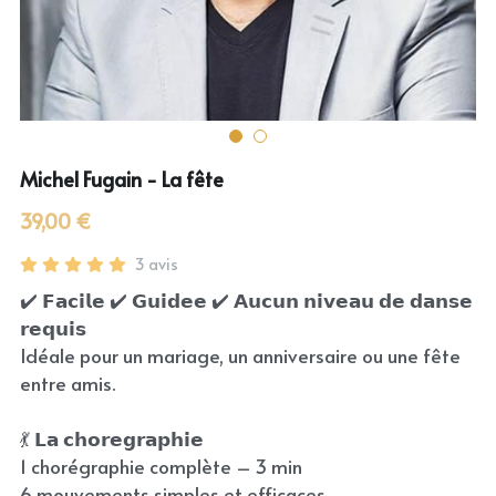
Michel Fugain - La fête
39,00 €
3 avis
✔️ 𝗙𝗮𝗰𝗶𝗹𝗲 ✔️ 𝗚𝘂𝗶𝗱𝗲𝗲 ✔️ 𝗔𝘂𝗰𝘂𝗻 𝗻𝗶𝘃𝗲𝗮𝘂 𝗱𝗲 𝗱𝗮𝗻𝘀𝗲
𝗿𝗲𝗾𝘂𝗶𝘀
Idéale pour un mariage, un anniversaire ou une fête
entre amis.
💃 𝗟𝗮 𝗰𝗵𝗼𝗿𝗲𝗴𝗿𝗮𝗽𝗵𝗶𝗲
1 chorégraphie complète – 3 min
6 mouvements simples et efficaces