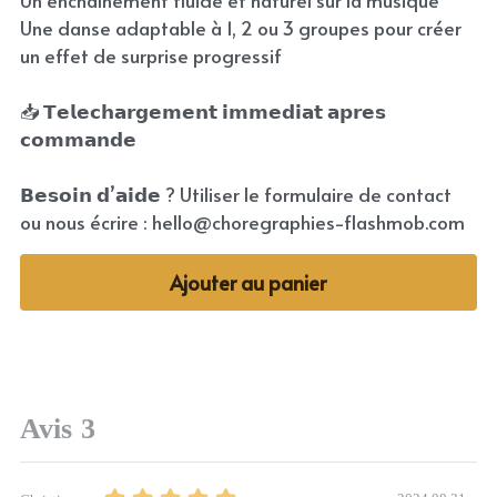
Un enchaînement fluide et naturel sur la musique
Une danse adaptable à 1, 2 ou 3 groupes pour créer
un effet de surprise progressif
📥 𝗧𝗲𝗹𝗲𝗰𝗵𝗮𝗿𝗴𝗲𝗺𝗲𝗻𝘁 𝗶𝗺𝗺𝗲𝗱𝗶𝗮𝘁 𝗮𝗽𝗿𝗲𝘀
𝗰𝗼𝗺𝗺𝗮𝗻𝗱𝗲
𝗕𝗲𝘀𝗼𝗶𝗻 𝗱’𝗮𝗶𝗱𝗲 ? Utiliser le formulaire de contact
ou nous écrire : hello@choregraphies-flashmob.com
Ajouter au panier
Avis
3