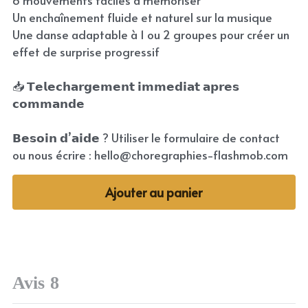
6 mouvements faciles à mémoriser
Un enchaînement fluide et naturel sur la musique
Une danse adaptable à 1 ou 2 groupes pour créer un
effet de surprise progressif
📥 𝗧𝗲𝗹𝗲𝗰𝗵𝗮𝗿𝗴𝗲𝗺𝗲𝗻𝘁 𝗶𝗺𝗺𝗲𝗱𝗶𝗮𝘁 𝗮𝗽𝗿𝗲𝘀
𝗰𝗼𝗺𝗺𝗮𝗻𝗱𝗲
𝗕𝗲𝘀𝗼𝗶𝗻 𝗱’𝗮𝗶𝗱𝗲 ? Utiliser le formulaire de contact
ou nous écrire : hello@choregraphies-flashmob.com
Ajouter au panier
Avis
8