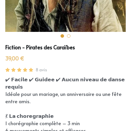
Fiction - Pirates des Caraïbes
39,00 €
8 avis
✔️ 𝗙𝗮𝗰𝗶𝗹𝗲 ✔️ 𝗚𝘂𝗶𝗱𝗲𝗲 ✔️ 𝗔𝘂𝗰𝘂𝗻 𝗻𝗶𝘃𝗲𝗮𝘂 𝗱𝗲 𝗱𝗮𝗻𝘀𝗲
𝗿𝗲𝗾𝘂𝗶𝘀
Idéale pour un mariage, un anniversaire ou une fête
entre amis.
💃 𝗟𝗮 𝗰𝗵𝗼𝗿𝗲𝗴𝗿𝗮𝗽𝗵𝗶𝗲
1 chorégraphie complète – 3 min
6 mouvements simples et efficaces