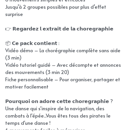
Jusqu’à 2 groupes possibles pour plus d’effet
surprise
👉 𝗥𝗲𝗴𝗮𝗿𝗱𝗲𝘇 𝗹 𝗲𝘅𝘁𝗿𝗮𝗶𝘁 𝗱𝗲 𝗹𝗮 𝗰𝗵𝗼𝗿𝗲𝗴𝗿𝗮𝗽𝗵𝗶𝗲
📦 𝗖𝗲 𝗽𝗮𝗰𝗸 𝗰𝗼𝗻𝘁𝗶𝗲𝗻𝘁 :
Vidéo démo – La chorégraphie complète sans aide
(3 min)
Vidéo tutoriel guidé – Avec décompte et annonces
des mouvements (3 min 20)
Fiche personnalisable – Pour organiser, partager et
motiver facilement
𝗣𝗼𝘂𝗿𝗾𝘂𝗼𝗶 𝗼𝗻 𝗮𝗱𝗼𝗿𝗲 𝗰𝗲𝘁𝘁𝗲 𝗰𝗵𝗼𝗿𝗲𝗴𝗿𝗮𝗽𝗵𝗶𝗲 ?
Une danse qui s'inspire de la navigation, des
combats à l'épée...Vous êtes tous des pirates le
temps d'une danse !