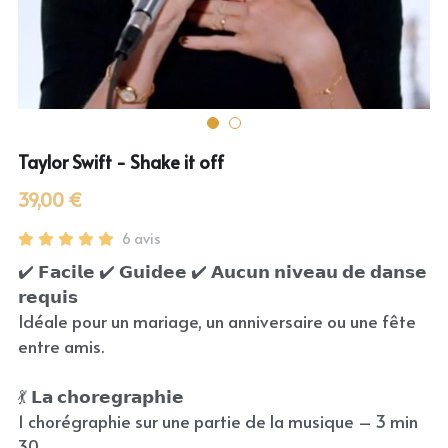
Taylor Swift - Shake it off
39,00 €
6 avis
✔️ 𝗙𝗮𝗰𝗶𝗹𝗲 ✔️ 𝗚𝘂𝗶𝗱𝗲𝗲 ✔️ 𝗔𝘂𝗰𝘂𝗻 𝗻𝗶𝘃𝗲𝗮𝘂 𝗱𝗲 𝗱𝗮𝗻𝘀𝗲
𝗿𝗲𝗾𝘂𝗶𝘀
Idéale pour un mariage, un anniversaire ou une fête
entre amis.
💃 𝗟𝗮 𝗰𝗵𝗼𝗿𝗲𝗴𝗿𝗮𝗽𝗵𝗶𝗲
1 chorégraphie sur une partie de la musique – 3 min
30