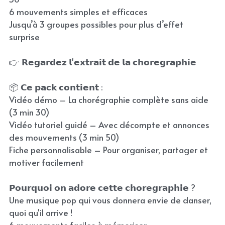
6 mouvements simples et efficaces
Jusqu’à 3 groupes possibles pour plus d’effet
surprise
👉 𝗥𝗲𝗴𝗮𝗿𝗱𝗲𝘇 𝗹'𝗲𝘅𝘁𝗿𝗮𝗶𝘁 𝗱𝗲 𝗹𝗮 𝗰𝗵𝗼𝗿𝗲𝗴𝗿𝗮𝗽𝗵𝗶𝗲
📦 𝗖𝗲 𝗽𝗮𝗰𝗸 𝗰𝗼𝗻𝘁𝗶𝗲𝗻𝘁 :
Vidéo démo – La chorégraphie complète sans aide
(3 min 30)
Vidéo tutoriel guidé – Avec décompte et annonces
des mouvements (3 min 50)
Fiche personnalisable – Pour organiser, partager et
motiver facilement
𝗣𝗼𝘂𝗿𝗾𝘂𝗼𝗶 𝗼𝗻 𝗮𝗱𝗼𝗿𝗲 𝗰𝗲𝘁𝘁𝗲 𝗰𝗵𝗼𝗿𝗲𝗴𝗿𝗮𝗽𝗵𝗶𝗲 ?
Une musique pop qui vous donnera envie de danser,
quoi qu'il arrive !