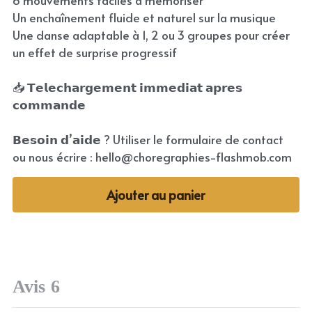
6 mouvements faciles à mémoriser
Un enchaînement fluide et naturel sur la musique
Une danse adaptable à 1, 2 ou 3 groupes pour créer
un effet de surprise progressif
📥 𝗧𝗲𝗹𝗲𝗰𝗵𝗮𝗿𝗴𝗲𝗺𝗲𝗻𝘁 𝗶𝗺𝗺𝗲𝗱𝗶𝗮𝘁 𝗮𝗽𝗿𝗲𝘀
𝗰𝗼𝗺𝗺𝗮𝗻𝗱𝗲
𝗕𝗲𝘀𝗼𝗶𝗻 𝗱’𝗮𝗶𝗱𝗲 ? Utiliser le formulaire de contact
ou nous écrire : hello@choregraphies-flashmob.com
Ajouter au panier
Avis
6