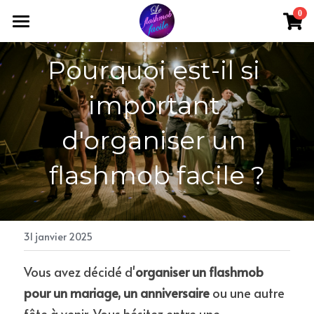
×
0
LES CATÉGORIES DE LA BOUTIQUE
Boutique
Pourquoi est-il si 
Toutes les catégories
Extraits
important 
Entreprise
d'organiser un 
Qui suis-je ?
flashmob facile ?
Blog
Contact
31 janvier 2025
Vous avez décidé d'
organiser un flashmob 
Acheter une chorégraphie
pour un mariage, un anniversaire
 ou une autre 
fête à venir. Vous hésitez entre une 